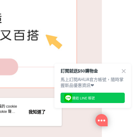
訂閱就送$50購物金
馬上訂閱AHUA官方帳號，隨時掌
握新品優惠資訊❤
連結 LINE 帳號
 cookie
kie 聲明
我知道了