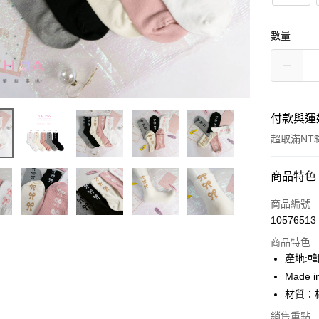
數量
付款與運
超取滿NT$
付款方式
商品特色
信用卡一
商品編號
10576513
超商取貨
商品特色
LINE Pay
產地:
Made i
Apple Pay
材質：
街口支付
銷售重點