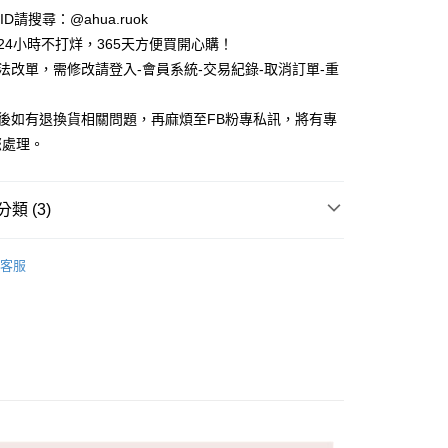
e ID請搜尋：@ahua.ruok
物24小時不打烊，365天方便買開心購！
無法改單，需修改請登入-會員系統-交易紀錄-取消訂單-重
品後如有退換貨相關問題，再麻煩至FB粉專私訊，將有專
您處理。
付款
5，滿NT$688(含以上)免運費
類 (3)
家取貨
款
長襪 / 中筒襪
5，滿NT$688(含以上)免運費
客服
款
女生襪子
付款
5，滿NT$688(含以上)免運費
襪
蝴蝶結
1取貨
5，滿NT$688(含以上)免運費
0，滿NT$1,000(含以上)免運費