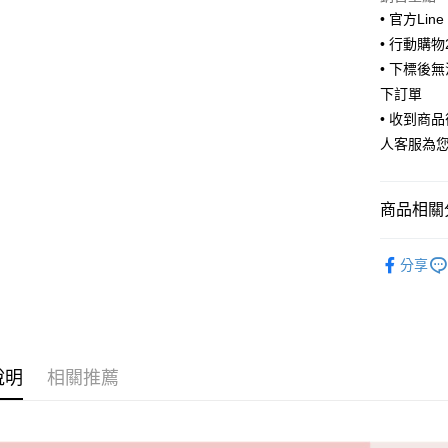
• 官方Lin
悠遊付
• 行動購
ATM付款
• 下標後
下訂單
• 收到商
運送方式
人客服為
全家取貨
每筆NT$6
商品相關分
付款後全
🧦 全部襪
每筆NT$6
分享
🧦 全部襪
7-11取貨
每筆NT$6
🫶風格選
付款後7-1
說明
相關推薦
每筆NT$6
宅配
每筆NT$8