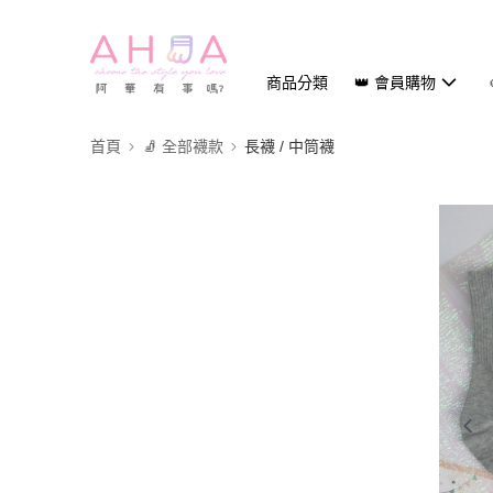
商品分類
👑 會員購物
首頁
🧦 全部襪款
長襪 / 中筒襪