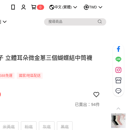
0
中文 (繁體)
TWD
劃
子 立體耳朵微金蔥三個蝴蝶結中筒襪
688免運
國家/地區配送
9
已賣出：94件
米黃底
粉底
灰底
黑底