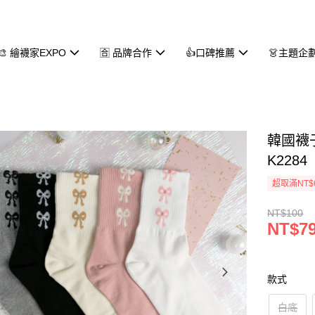
🎨 繪襪家EXPO
🈴 品牌合作
👍口碑推薦
👗主題企
韓國襪
K2284
超取滿NT$
NT$100
NT$7
款式
白底