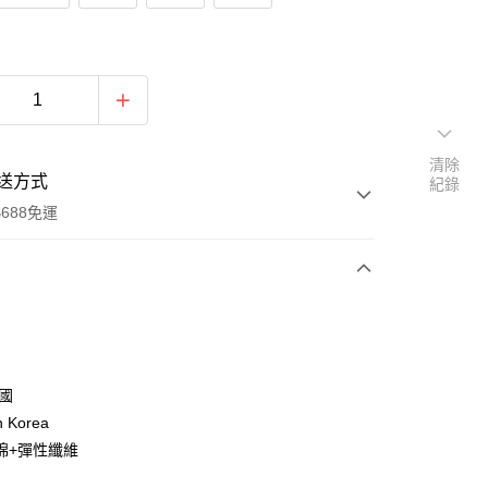
清除
送方式
紀錄
688免運
次付款
付款
韓國
n Korea
棉+彈性纖維