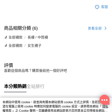
客服
商品相關分類 (6)
查看全部
🧦 全部襪款
長襪 / 中筒襪
🧦 全部襪款
女生襪子
評價
喜歡這個商品嗎？購買後給他一個好評吧
本分類熱銷
全站排行
本網站中使用 cookie，欲查詢有關本網站使用 cookie 方式之詳情，及若您不希
熱門標籤
望在電腦上使用 cookie 時應如何變更電腦的 cookie 設定，請參閱本網站「
隱私
權條款
」之 Cookie 聲明。您繼續使用本網站即表示您同意本公司得按本網站使