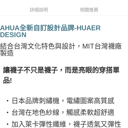
付款後7-11取貨
詳細說明
相關推薦
每筆NT$65，滿NT$688(含以上)免運費
宅配
AHUA全新自訂設計品牌-HUAER
DESIGN
每筆NT$80，滿NT$1,000(含以上)免運費
宅配(外島)
結合台灣文化特色與設計，MIT台灣襪廠
製造
每筆NT$125，滿NT$1,500(含以上)免運費
其他海外郵寄
查看運費
讓襪子不只是襪子，而是亮眼的穿搭單
香港澳門地區
查看運費
品!
日本品牌刺繡機，電繡圖案高質感
台灣在地色紗線，觸感柔軟超舒適
加入萊卡彈性纖維，襪子透氣又彈性