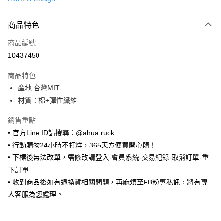
超商取貨付款
商品特色
LINE Pay
商品編號
Apple Pay
10437450
街口支付
商品特色
悠遊付
產地:台灣MIT
ATM付款
材質：棉+彈性纖維
銷售重點
運送方式
• 官方Line ID請搜尋：@ahua.ruok
全家取貨付款
• 行動購物24小時不打烊，365天方便買開心購！
每筆NT$65，滿NT$688(含以上)免運費
• 下標後無法改單，需修改請登入-會員系統-交易紀錄-取消訂單-重
下訂單
付款後全家取貨
• 收到商品後如有退換貨相關問題，再麻煩至FB粉專私訊，將有專
每筆NT$65，滿NT$688(含以上)免運費
人客服為您處理。
7-11取貨付款
每筆NT$65，滿NT$688(含以上)免運費