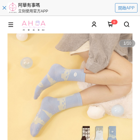
阿華有事嗎
開啟APP
立刻使用官方APP
0
1
/
10