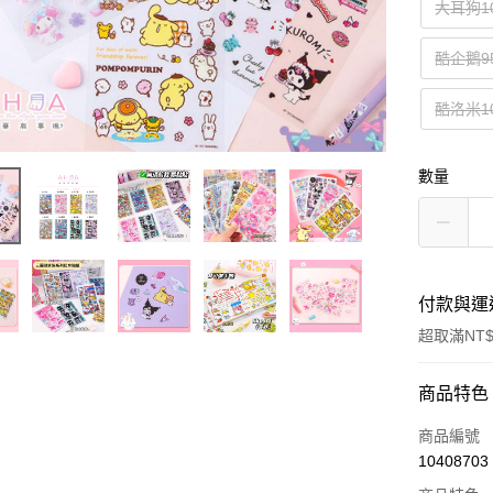
大耳狗10
酷企鵝95
酷洛米10
數量
付款與運
超取滿NT$
付款方式
商品特色
信用卡一
商品編號
10408703
超商取貨