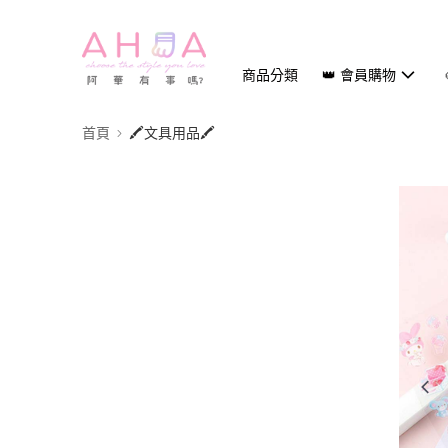
商品分類
👑 會員購物
首頁
🖍️文具用品🖍️