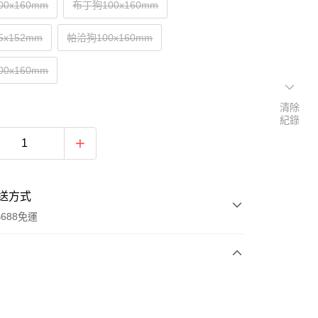
0x160mm
布丁狗100x160mm
x152mm
帕洽狗100x160mm
0x160mm
清除
紀錄
送方式
688免運
次付款
付款