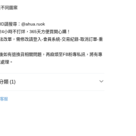
張不同圖案
e ID請搜尋：@ahua.ruok
物24小時不打烊，365天方便買開心購！
無法改單，需修改請登入-會員系統-交易紀錄-取消訂單-重
品後如有退換貨相關問題，再麻煩至FB粉專私訊，將有專
您處理。
付款
類 (1)
5，滿NT$688(含以上)免運費
🖍️
客服
家取貨
5，滿NT$688(含以上)免運費
付款
5，滿NT$688(含以上)免運費