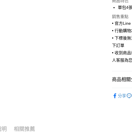
商品特色
LINE Pay
單包4
Apple Pay
銷售重點
• 官方Lin
街口支付
• 行動購
• 下標後
悠遊付
下訂單
ATM付款
• 收到商
人客服為
運送方式
全家取貨
商品相關分
每筆NT$6
🖍️文具用品
分享
付款後全
每筆NT$6
7-11取貨
每筆NT$6
說明
相關推薦