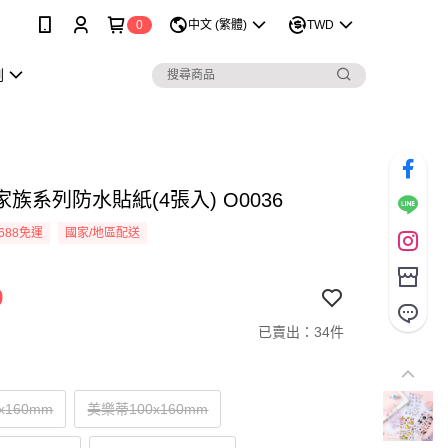
0
中文 (繁體)
TWD
劃
族系列防水貼紙(4張入) O0036
688免運
國家/地區配送
9
已賣出：34件
00x160mm
美樂蒂100x160mm