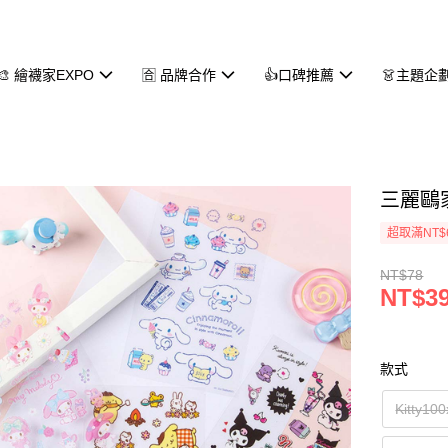
🎨 繪襪家EXPO
🈴 品牌合作
👍口碑推薦
👗主題企
三麗鷗家
超取滿NT$
NT$78
NT$3
款式
Kitty1