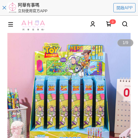
阿華有事嗎
開啟APP
立刻使用官方APP
0
1
/
9