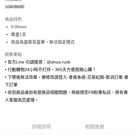
超商取貨付款
10408680
LINE Pay
商品特色
Apple Pay
0.05mm
單盒1支
街口支付
商品為盒裝盲盒筆，無法指定樣式
悠遊付
銷售重點
ATM付款
• 官方Line ID請搜尋：@ahua.ruok
• 行動購物24小時不打烊，365天方便買開心購！
運送方式
• 下標後無法改單，需修改請登入-會員系統-交易紀錄-取消訂單-重
全家取貨付款
下訂單
每筆NT$65，滿NT$688(含以上)免運費
• 收到商品後如有退換貨相關問題，再麻煩至FB粉專私訊，將有專
人客服為您處理。
付款後全家取貨
每筆NT$65，滿NT$688(含以上)免運費
7-11取貨付款
詳細說明
相關推薦
每筆NT$65，滿NT$688(含以上)免運費