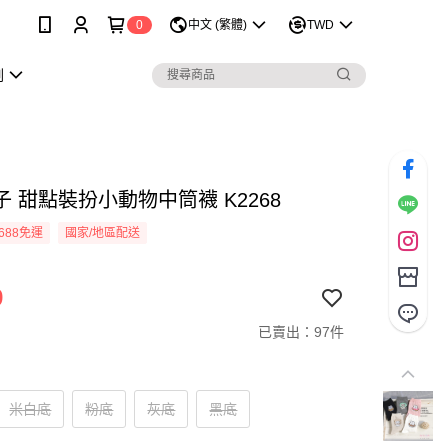
0
中文 (繁體)
TWD
劃
 甜點裝扮小動物中筒襪 K2268
688免運
國家/地區配送
9
已賣出：97件
米白底
粉底
灰底
黑底