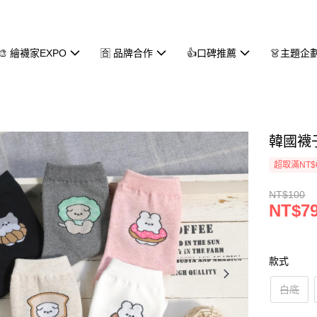
🎨 繪襪家EXPO
🈴 品牌合作
👍口碑推薦
👗主題企
韓國襪子
超取滿NT$
NT$100
NT$7
款式
白底