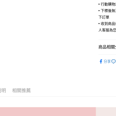
• 行動購
ATM付款
• 下標後
下訂單
• 收到商
運送方式
人客服為
全家取貨
每筆NT$6
商品相關分
付款後全
🧦 全部襪
每筆NT$6
分享
🧦 全部襪
7-11取貨
每筆NT$6
🫶風格選
付款後7-1
說明
相關推薦
每筆NT$6
宅配
每筆NT$8