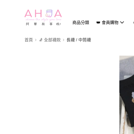
商品分類
👑 會員購物
首頁
🧦 全部襪款
長襪 / 中筒襪