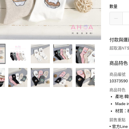
數量
付款與運
超取滿NT$
付款方式
商品特色
信用卡一
商品編號
10373590
超商取貨
商品特色
LINE Pay
產地:
Made i
Apple Pay
材質：
街口支付
銷售重點
• 官方Lin
悠遊付