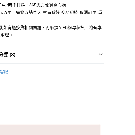
物24小時不打烊，365天方便買開心購！
無法改單，需修改請登入-會員系統-交易紀錄-取消訂單-重
品後如有退換貨相關問題，再麻煩至FB粉專私訊，將有專
您處理。
付款
5，滿NT$688(含以上)免運費
類 (3)
家取貨
款
長襪 / 中筒襪
5，滿NT$688(含以上)免運費
客服
款
女生襪子
付款
5，滿NT$688(含以上)免運費
襪
小動物
1取貨
5，滿NT$688(含以上)免運費
0，滿NT$1,000(含以上)免運費