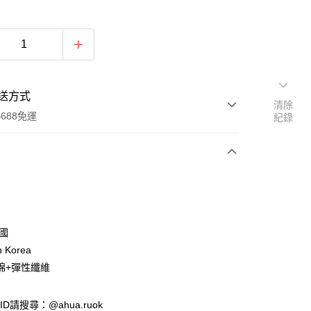
送方式
清除
688免運
紀錄
次付款
付款
韓國
n Korea
棉+彈性纖維
e ID請搜尋：@ahua.ruok