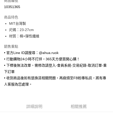
商品編號
超商取貨付款
10351365
LINE Pay
商品特色
Apple Pay
MIT台灣製
尺碼：23-27cm
街口支付
材質：棉+彈性纖維
悠遊付
銷售重點
ATM付款
• 官方Line ID請搜尋：@ahua.ruok
• 行動購物24小時不打烊，365天方便買開心購！
運送方式
• 下標後無法改單，需修改請登入-會員系統-交易紀錄-取消訂單-重
全家取貨付款
下訂單
每筆NT$65，滿NT$688(含以上)免運費
• 收到商品後如有退換貨相關問題，再麻煩至FB粉專私訊，將有專
人客服為您處理。
付款後全家取貨
每筆NT$65，滿NT$688(含以上)免運費
7-11取貨付款
詳細說明
相關推薦
每筆NT$65，滿NT$688(含以上)免運費