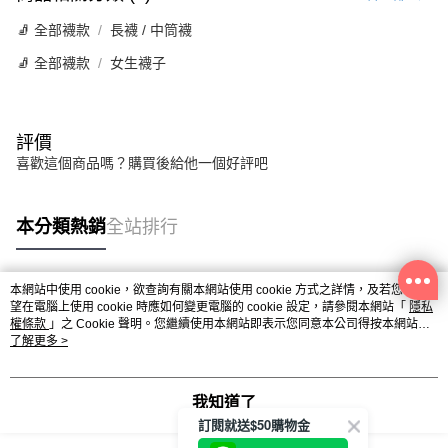
🧦 全部襪款
長襪 / 中筒襪
🧦 全部襪款
女生襪子
評價
喜歡這個商品嗎？購買後給他一個好評吧
本分類熱銷
全站排行
本網站中使用 cookie，欲查詢有關本網站使用 cookie 方式之詳情，及若您不希
熱門標籤
望在電腦上使用 cookie 時應如何變更電腦的 cookie 設定，請參閱本網站「
隱私
權條款
」之 Cookie 聲明。您繼續使用本網站即表示您同意本公司得按本網站使
用條款之 Cookie 聲明使用 cookie。
了解更多 >
我知道了
訂閱就送$50購物金