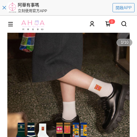
阿華有事嗎
開啟APP
立刻使用官方APP
0
1
/
10