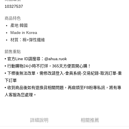
超商取貨付款
10327537
LINE Pay
商品特色
Apple Pay
產地:韓國
Made in Korea
街口支付
材質：棉+彈性纖維
悠遊付
銷售重點
ATM付款
• 官方Line ID請搜尋：@ahua.ruok
• 行動購物24小時不打烊，365天方便買開心購！
運送方式
• 下標後無法改單，需修改請登入-會員系統-交易紀錄-取消訂單-重
全家取貨付款
下訂單
每筆NT$65，滿NT$688(含以上)免運費
• 收到商品後如有退換貨相關問題，再麻煩至FB粉專私訊，將有專
人客服為您處理。
付款後全家取貨
每筆NT$65，滿NT$688(含以上)免運費
7-11取貨付款
詳細說明
相關推薦
每筆NT$65，滿NT$688(含以上)免運費