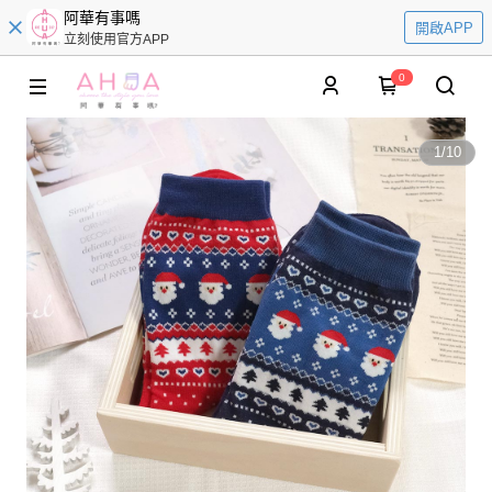
阿華有事嗎
開啟APP
立刻使用官方APP
0
1
/
10