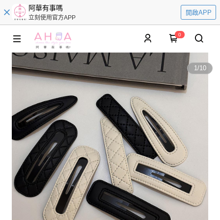
阿華有事嗎
開啟APP
立刻使用官方APP
0
1
/
10