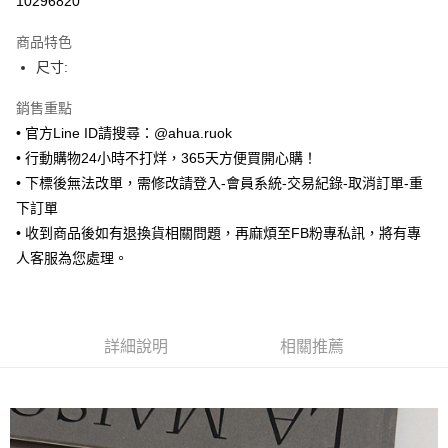
10296820
LINE Pay
商品特色
Apple Pay
尺寸:
街口支付
銷售重點
• 官方Line ID請搜尋：@ahua.ruok
悠遊付
• 行動購物24小時不打烊，365天方便買開心購！
ATM付款
• 下標後無法改單，需修改請登入-會員系統-交易紀錄-取消訂單-重
下訂單
運送方式
• 收到商品後如有退換貨相關問題，再麻煩至FB粉專私訊，將有專
全家取貨付款
人客服為您處理。
每筆NT$65，滿NT$688(含以上)免運費
付款後全家取貨
每筆NT$65，滿NT$688(含以上)免運費
詳細說明
相關推薦
7-11取貨付款
每筆NT$65，滿NT$688(含以上)免運費
付款後7-11取貨