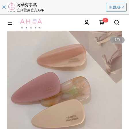
阿華有事嗎
開啟APP
立刻使用官方APP
0
1
/
9