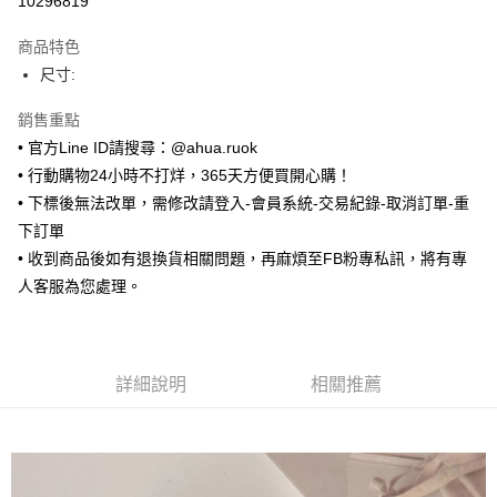
10296819
LINE Pay
商品特色
Apple Pay
尺寸:
街口支付
銷售重點
• 官方Line ID請搜尋：@ahua.ruok
悠遊付
• 行動購物24小時不打烊，365天方便買開心購！
ATM付款
• 下標後無法改單，需修改請登入-會員系統-交易紀錄-取消訂單-重
下訂單
運送方式
• 收到商品後如有退換貨相關問題，再麻煩至FB粉專私訊，將有專
全家取貨付款
人客服為您處理。
每筆NT$65，滿NT$688(含以上)免運費
付款後全家取貨
每筆NT$65，滿NT$688(含以上)免運費
詳細說明
相關推薦
7-11取貨付款
每筆NT$65，滿NT$688(含以上)免運費
付款後7-11取貨