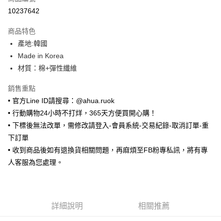
超商取貨付款
10237642
LINE Pay
商品特色
Apple Pay
產地:韓國
Made in Korea
街口支付
材質：棉+彈性纖維
悠遊付
銷售重點
ATM付款
• 官方Line ID請搜尋：@ahua.ruok
• 行動購物24小時不打烊，365天方便買開心購！
運送方式
• 下標後無法改單，需修改請登入-會員系統-交易紀錄-取消訂單-重
全家取貨付款
下訂單
每筆NT$65，滿NT$688(含以上)免運費
• 收到商品後如有退換貨相關問題，再麻煩至FB粉專私訊，將有專
人客服為您處理。
付款後全家取貨
每筆NT$65，滿NT$688(含以上)免運費
7-11取貨付款
詳細說明
相關推薦
每筆NT$65，滿NT$688(含以上)免運費