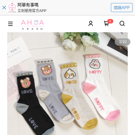
阿華有事嗎
開啟APP
立刻使用官方APP
0
1
/
10