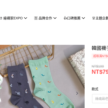
🎨 繪襪家EXPO
🈴 品牌合作
👍口碑推薦
👗主題企
韓國襪
超取滿NT$
NT$100
NT$7
款式
綠底彩