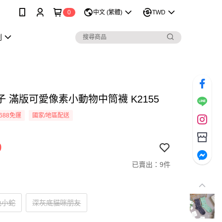
0
中文 (繁體)
TWD
劃
子 滿版可愛像素小動物中筒襪 K2155
688免運
國家/地區配送
9
已賣出：9件
色小蛇
深灰底貓咪朋友