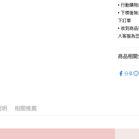
• 行動購
ATM付款
• 下標後
下訂單
• 收到商
運送方式
人客服為
全家取貨
每筆NT$6
商品相關分
付款後全
🧦 全部襪
每筆NT$6
分享
🧦 全部襪
7-11取貨
每筆NT$6
🫶風格選
🫶風格選
付款後7-1
說明
相關推薦
每筆NT$6
宅配
每筆NT$8