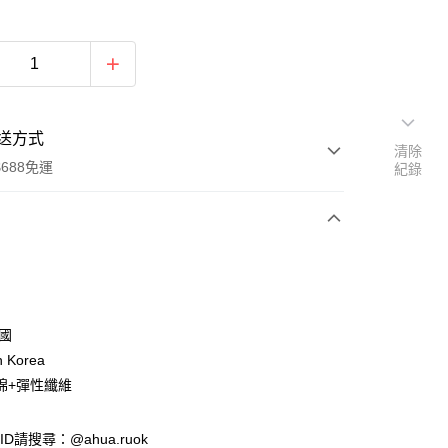
送方式
清除
688免運
紀錄
次付款
付款
韓國
n Korea
棉+彈性纖維
e ID請搜尋：@ahua.ruok