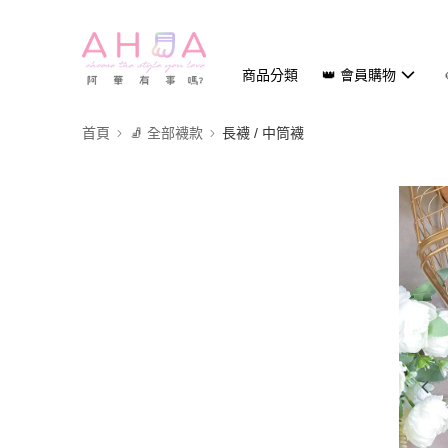
商品分類
👑 會員購物
首頁
🧦 全部襪款
長襪 / 中筒襪