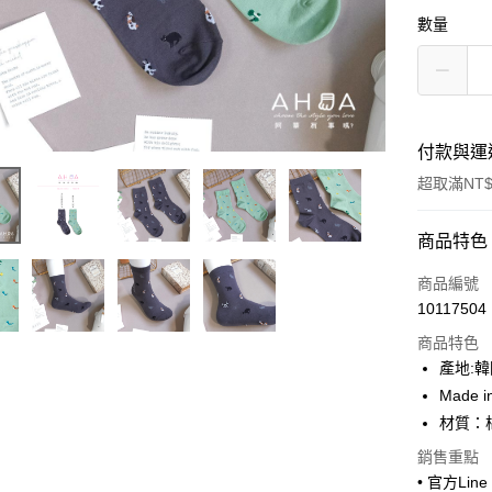
數量
付款與運
超取滿NT$
付款方式
商品特色
信用卡一
商品編號
10117504
超商取貨
商品特色
LINE Pay
產地:
Made i
Apple Pay
材質：
街口支付
銷售重點
• 官方Lin
悠遊付