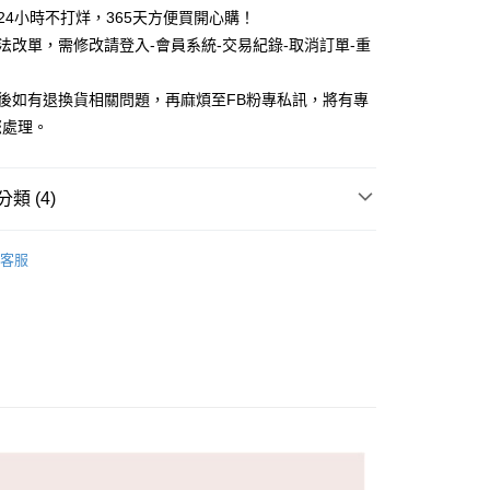
物24小時不打烊，365天方便買開心購！
無法改單，需修改請登入-會員系統-交易紀錄-取消訂單-重
品後如有退換貨相關問題，再麻煩至FB粉專私訊，將有專
您處理。
付款
5，滿NT$688(含以上)免運費
類 (4)
家取貨
款
長襪 / 中筒襪
5，滿NT$688(含以上)免運費
客服
款
女生襪子
付款
5，滿NT$688(含以上)免運費
襪
滿版圖案
襪
小動物
1取貨
5，滿NT$688(含以上)免運費
0，滿NT$1,000(含以上)免運費