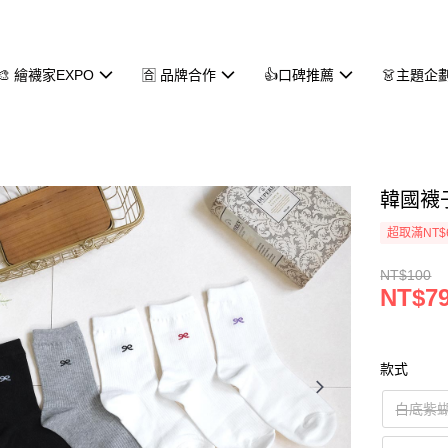
🎨 繪襪家EXPO
🈴 品牌合作
👍口碑推薦
👗主題企
韓國襪
超取滿NT$
NT$100
NT$7
款式
白底紫