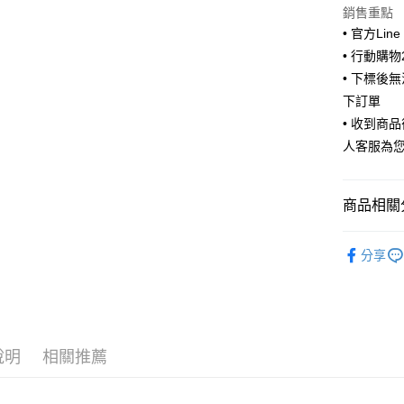
街口支付
銷售重點
• 官方Lin
悠遊付
• 行動購
ATM付款
• 下標後
下訂單
• 收到商
運送方式
人客服為
全家取貨
每筆NT$6
商品相關分
付款後全
🧦 全部襪
每筆NT$6
分享
🧦 全部襪
7-11取貨
每筆NT$6
🔥TOP5
🫶風格選
付款後7-1
說明
相關推薦
每筆NT$6
宅配