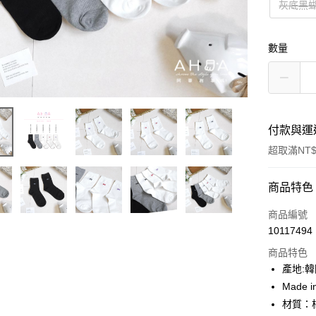
灰底黑
數量
付款與運
超取滿NT$
付款方式
商品特色
信用卡一
商品編號
10117494
超商取貨
商品特色
LINE Pay
產地:
Made i
Apple Pay
材質：