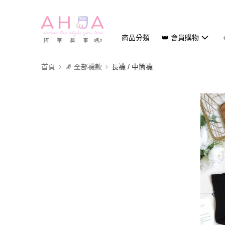
商品分類
👑 會員購物
首頁
🧦 全部襪款
長襪 / 中筒襪