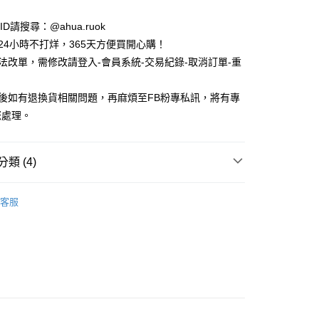
e ID請搜尋：@ahua.ruok
物24小時不打烊，365天方便買開心購！
無法改單，需修改請登入-會員系統-交易紀錄-取消訂單-重
品後如有退換貨相關問題，再麻煩至FB粉專私訊，將有專
您處理。
付款
5，滿NT$688(含以上)免運費
類 (4)
家取貨
款
長襪 / 中筒襪
5，滿NT$688(含以上)免運費
客服
款
女生襪子
付款
5，滿NT$688(含以上)免運費
0熱賣襪款
襪
蝴蝶結
1取貨
5，滿NT$688(含以上)免運費