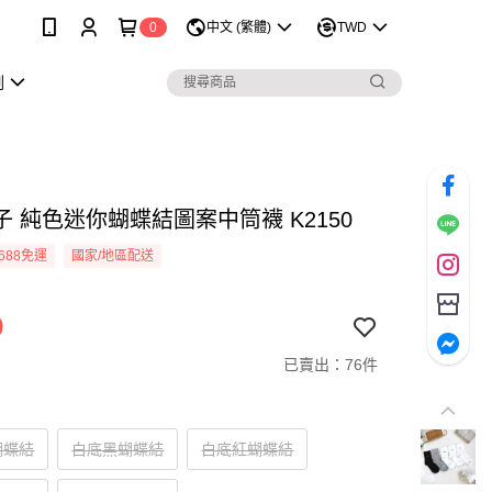
0
中文 (繁體)
TWD
劃
子 純色迷你蝴蝶結圖案中筒襪 K2150
688免運
國家/地區配送
9
已賣出：76件
蝴蝶結
白底黑蝴蝶結
白底紅蝴蝶結