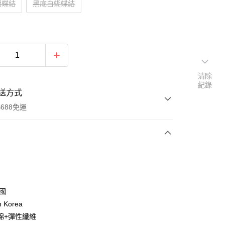
蝴蝶結
黑底白蝴蝶結
清除
紀錄
送方式
688免運
次付款
付款
韓國
n Korea
棉+彈性纖維