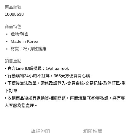
商品編號
超商取貨付款
10098638
LINE Pay
商品特色
Apple Pay
產地:韓國
Made in Korea
街口支付
材質：棉+彈性纖維
悠遊付
銷售重點
ATM付款
• 官方Line ID請搜尋：@ahua.ruok
• 行動購物24小時不打烊，365天方便買開心購！
運送方式
• 下標後無法改單，需修改請登入-會員系統-交易紀錄-取消訂單-重
全家取貨付款
下訂單
每筆NT$65，滿NT$688(含以上)免運費
• 收到商品後如有退換貨相關問題，再麻煩至FB粉專私訊，將有專
人客服為您處理。
付款後全家取貨
每筆NT$65，滿NT$688(含以上)免運費
7-11取貨付款
詳細說明
相關推薦