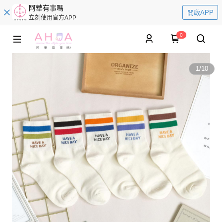
阿華有事嗎
開啟APP
立刻使用官方APP
0
1
/
10