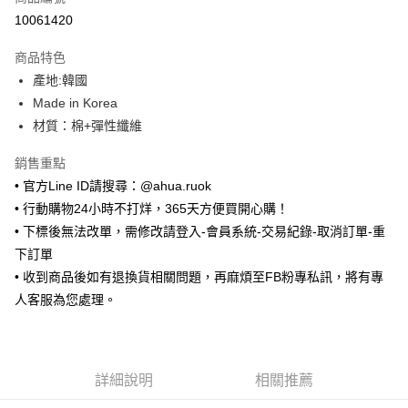
超商取貨付款
10061420
LINE Pay
商品特色
Apple Pay
產地:韓國
Made in Korea
街口支付
材質：棉+彈性纖維
悠遊付
銷售重點
ATM付款
• 官方Line ID請搜尋：@ahua.ruok
• 行動購物24小時不打烊，365天方便買開心購！
運送方式
• 下標後無法改單，需修改請登入-會員系統-交易紀錄-取消訂單-重
全家取貨付款
下訂單
每筆NT$65，滿NT$688(含以上)免運費
• 收到商品後如有退換貨相關問題，再麻煩至FB粉專私訊，將有專
人客服為您處理。
付款後全家取貨
每筆NT$65，滿NT$688(含以上)免運費
7-11取貨付款
詳細說明
相關推薦
每筆NT$65，滿NT$688(含以上)免運費