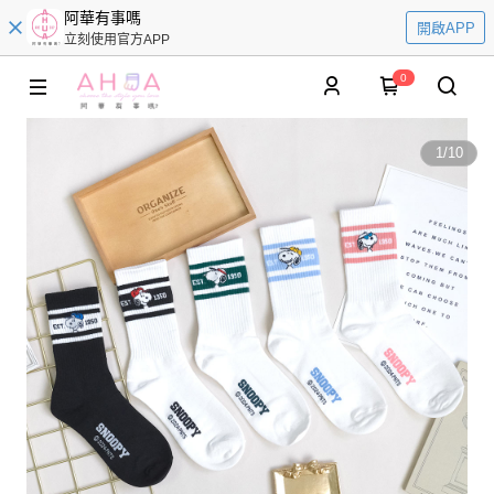
阿華有事嗎
開啟APP
立刻使用官方APP
0
1
/
10